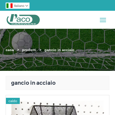
Italiano

Togg
casa
>
prodotti
>
gancio in acciaio
gancio in acciaio
caldo