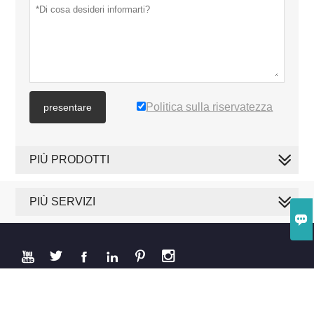
Politica sulla riservatezza
presentare
PIÙ PRODOTTI
PIÙ SERVIZI







Copyright di © 2019 PAKWELL COMPANY LIMITED