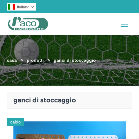
Italiano

Togg
casa
>
prodotti
>
ganci di stoccaggio
ganci di stoccaggio
caldo