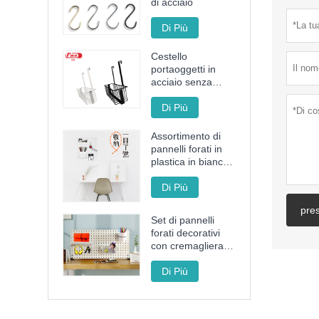
di acciaio
Di Più
Cestello
portaoggetti in
acciaio senza
punzonatura
Di Più
Assortimento di
pannelli forati in
plastica in bianco
e nero
Di Più
pre
Set di pannelli
forati decorativi
con cremagliera,
cestino e tazza
per
Di Più
l'organizzazione