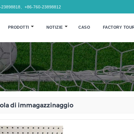
0-23898818、+86-760-23898812
PRODOTTI
NOTIZIE
CASO
FACTORY TOU
ola di immagazzinaggio