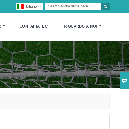

Italiano

R
CONTATTATECI
RIGUARDO A NOI
