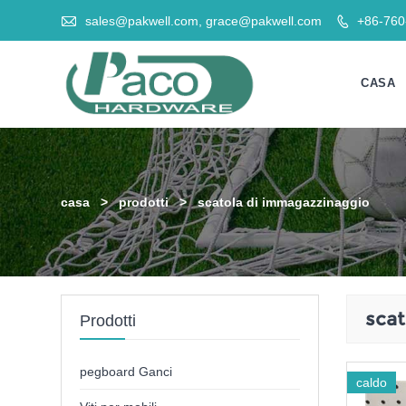

sales@pakwell.com, grace@pakwell.com
+86-76

CASA
casa
>
prodotti
>
scatola di immagazzinaggio
scat
Prodotti
pegboard Ganci
caldo