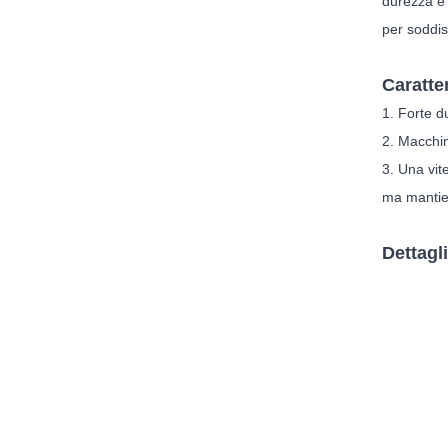
durezza e 
per soddisf
Caratte
1. Forte d
2. Macchin
3. Una vit
ma mantie
Dettagl