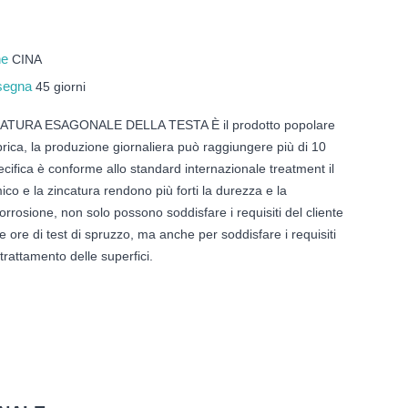
ine
CINA
nsegna
45 giorni
RATURA ESAGONALE DELLA TESTA È il prodotto popolare
brica, la produzione giornaliera può raggiungere più di 10
pecifica è conforme allo standard internazionale treatment il
ico e la zincatura rendono più forti la durezza e la
corrosione, non solo possono soddisfare i requisiti del cliente
le ore di test di spruzzo, ma anche per soddisfare i requisiti
l trattamento delle superfici.