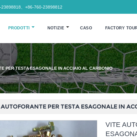
0-23898818、+86-760-23898812
PRODOTTI
NOTIZIE
CASO
FACTORY TOU
E PER TESTA ESAGONALE IN ACCIAIO AL CARBONIO
 AUTOFORANTE PER TESTA ESAGONALE IN ACC
VITE AU
ESAGONA