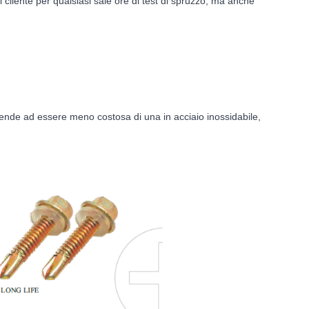
l cliente per qualsiasi sale ore di test di spruzzo, ma anche
tende ad essere meno costosa di una in acciaio inossidabile,