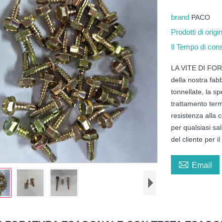
brand
PACO
Prodotti di orig
Il Tempo di co
LA VITE DI FO
della nostra fab
tonnellate, la s
trattamento term
resistenza alla 
per qualsiasi sa
del cliente per i

Email