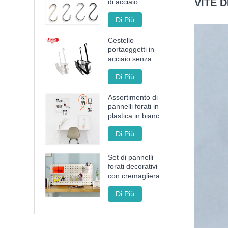
VITE 
di acciaio
Di Più
Cestello
portaoggetti in
acciaio senza
punzonatura
Di Più
Assortimento di
pannelli forati in
plastica in bianco
e nero
Di Più
Set di pannelli
forati decorativi
con cremagliera,
cestino e tazza
per
Di Più
l'organizzazione