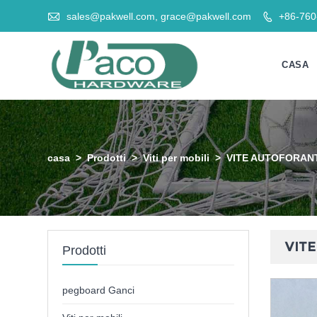

sales@pakwell.com, grace@pakwell.com
+86-76

CASA
casa
>
Prodotti
>
Viti per mobili
>
VITE AUTOFORANT
VITE
Prodotti
pegboard Ganci