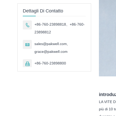
Dettagli Di Contatto
+86-760-23898818、+86-760-

23898812
sales@pakwell.com,

grace@pakwell.com
+86-760-23898800

introdu
LA VITE D
più di 10 