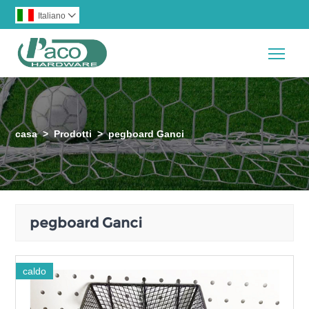
Italiano

Togg
casa
>
Prodotti
>
pegboard Ganci
pegboard Ganci
caldo